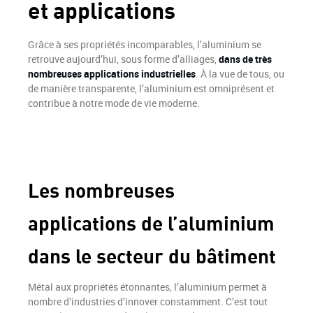
Menuiseries coupe-feu
et applications
Production
Finition
Grâce à ses propriétés incomparables, l’aluminium se
retrouve aujourd’hui, sous forme d’alliages,
dans de très
NOTRE FORCE
nombreuses applications industrielles
. À la vue de tous, ou
de manière transparente, l’aluminium est omniprésent et
contribue à notre mode de vie moderne.
L’ALUMINIUM
RÉALISATIONS
ACTUALITÉS
Les nombreuses
RECRUTEMENT
applications de l’aluminium
CONTACT
dans le secteur du bâtiment
Métal aux propriétés étonnantes, l’aluminium permet à
nombre d’industries d’innover constamment. C’est tout