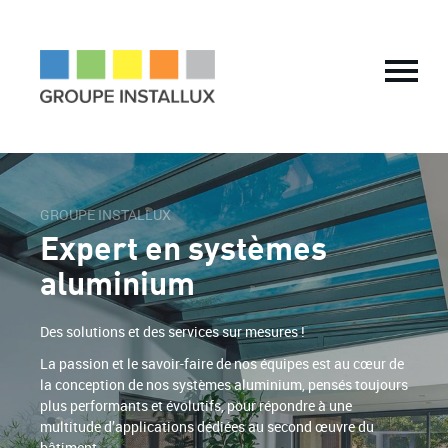
LE GROUPE
Histoire
Chiffres-clés
Vision & Valeurs
Nos engagements RSE
Implantations
Expansion à l’international
GROUPE INSTALLUX
L’aventure Groupe Installux
Expert en systèmes
Informations financières
aluminium
Espace presse
NOS MÉTIERS
Des solutions et des services sur mesures !
Solution Sur-Mesure
La passion et le savoir-faire de nos équipes est au cœur de
Cloisonnement et optimisation de l’espace
la conception de nos systèmes aluminium, pensés toujours
Cloisonnement et aménagement sur mesure
plus performants et évolutifs, pour répondre à une
Planchers surélevés
multitude d’applications dédiées au second œuvre du
bâtiment.