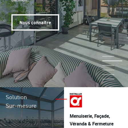
Menuiseries coupe-feu
Production
Finition
Nous connaître
NOTRE FORCE
L’ALUMINIUM
RÉALISATIONS
ACTUALITÉS
RECRUTEMENT
Solution
CONTACT
Sur-mesure
Menuiserie, Façade,
Véranda & Fermeture