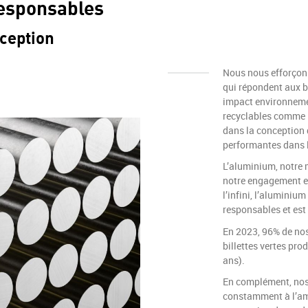
responsables
nception
Nous nous efforçons
qui répondent aux b
impact environnemen
recyclables comme l
dans la conception 
performantes dans l
L’aluminium, notre m
notre engagement en
l’infini, l’aluminiu
responsables et est
En 2023, 96% de nos
billettes vertes pro
ans).
En complément, nos 
constamment à l’amé