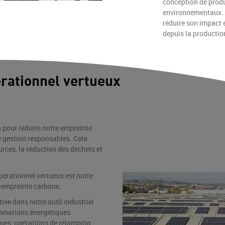
conception de produ
environnementaux. 
réduire son impact 
depuis la production
rationnel vertueux
 pour réduire notre empreinte
 gestion responsables. Cela
rces, la réduction des déchets et
pérationnel vertueux est notre
e empreinte carbone.
ive dans notre outil industriel
mmations énergétiques
ues, opérations de relamping