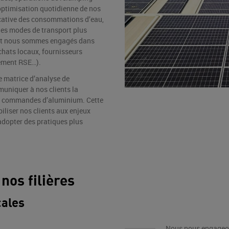
’optimisation quotidienne de nos
icative des consommations d’eau,
 des modes de transport plus
) et nous sommes engagés dans
chats locaux, fournisseurs
gement RSE…).
 matrice d’analyse de
uniquer à nos clients la
s commandes d’aluminium. Cette
iliser nos clients aux enjeux
adopter des pratiques plus
 nos filières
ales
Nous nous engageon