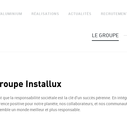
L’ALUMINIUM
RÉALISATIONS
ACTUALITÉS
RECRUTEMEN
LE GROUPE
oupe Installux
que la responsabilité sociétale est la clé d’un succès pérenne. En inté
férence positive pour notre planète, nos collaborateurs, et nos commu
semble un monde meilleur et plus responsable.