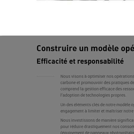
Construire un modèle opé
Efficacité et responsabilité
Nous visons à optimiser nos opérations
carbone et promouvoir des pratiques de
comprend la gestion efficace des ressou
l’adoption de technologies propres.
Un des éléments clés de notre modèle o
engagement à limiter et maîtriser notr
Nous investissons de manière significat
pour réduire drastiquement nos conso
(équipement de panneaux photovoltaïq