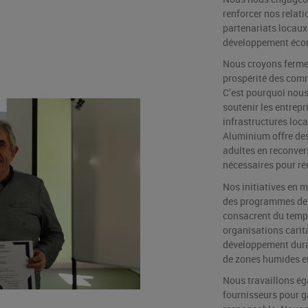
renforcer nos relati
partenariats locaux 
développement écono
Nous croyons fermem
prospérité des com
C’est pourquoi nous
soutenir les entrep
infrastructures lo
Aluminium offre des
adultes en reconver
nécessaires pour ré
Nos initiatives en 
des programmes de 
consacrent du temp
organisations carit
développement durab
de zones humides et 
Nous travaillons ég
fournisseurs pour g