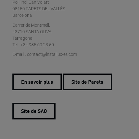
Pol. Ind. Can Volart
08150 PARETS DEL VALLÈS
Barcelona
Carrer de Montmell,
43710 SANTA OLIVA
Tarragona
Tél.: +34 935 60 23 50
E-mail : contact@installux-es.com
En savoir plus
Site de Parets
Site de SAO