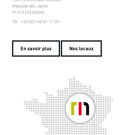
Impasse des Jalots
91410 DOURDAN
Tél. : +33 (0)1 60 81 11 00
En savoir plus
Nos locaux