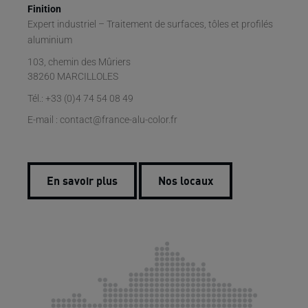
Finition
Expert industriel – Traitement de surfaces, tôles et profilés
aluminium
103, chemin des Mûriers
38260 MARCILLOLES
Tél.: +33 (0)4 74 54 08 49
E-mail : contact@france-alu-color.fr
En savoir plus
Nos locaux