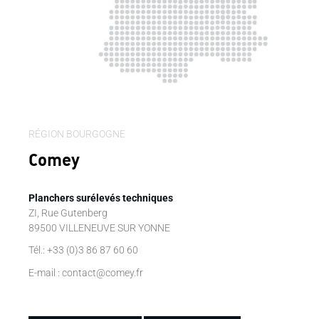
RÉGION BOURGOGNE
Comey
Planchers surélevés techniques
ZI, Rue Gutenberg
89500 VILLENEUVE SUR YONNE
Tél.: +33 (0)3 86 87 60 60
E-mail : contact@comey.fr