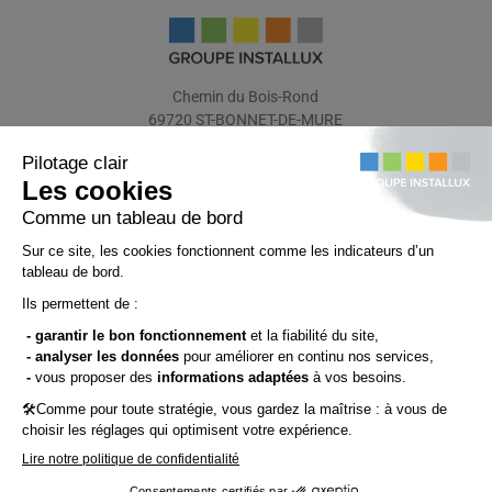
Chemin du Bois-Rond
69720 ST-BONNET-DE-MURE
(FRANCE)
Tél.: +33 (0)4 72 48 31 31
Fax : +33 (0)4 72 48 31 47
© Groupe Installux
Plan du site
Mentions légales
Politique de confidentialité