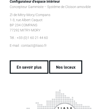
Configurateur d’espace intérieur
Concepteur Gammiste – Système de Cloison amovible
ZI de Mitry-Mory/Compans
1-3, rue Albert Caquot
BP 234 COMPANS
77292 MITRY-MORY
Tél. : +33 (0)1 60 21 44 60
E-mail : contact@tiaso.fr
En savoir plus
Nos locaux