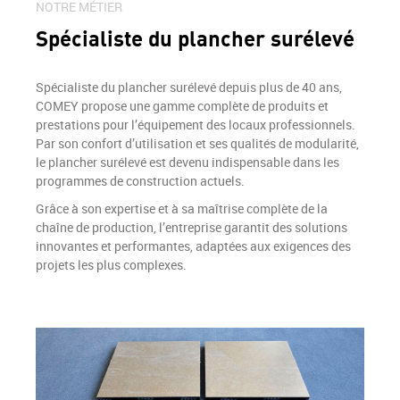
Menuiseries coupe-feu
NOTRE MÉTIER
Production
PRODUCTION
Spécialiste du plancher surélevé
Finition
FINITION
NOTRE FORCE
Spécialiste du plancher surélevé depuis plus de 40 ans,
COMEY propose une gamme complète de produits et
prestations pour l’équipement des locaux professionnels.
Par son confort d’utilisation et ses qualités de modularité,
L’ALUMINIUM
le plancher surélevé est devenu indispensable dans les
programmes de construction actuels.
RÉALISATIONS
Grâce à son expertise et à sa maîtrise complète de la
chaîne de production, l’entreprise garantit des solutions
ACTUALITÉS
innovantes et performantes, adaptées aux exigences des
projets les plus complexes.
RECRUTEMENT
CONTACT