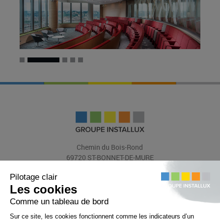
Menuiseries coupe-feu
Production
Finition
NOTRE FORCE
L’ALUMINIUM
RÉALISATIONS
ACTUALITÉS
Chemin du Bois-Rond
RECRUTEMENT
69720 ST-BONNET-DE-MURE
(FRANCE)
CONTACT
Tél.: +33 (0)4 72 48 31 31
Fax : +33 (0)4 72 48 31 47