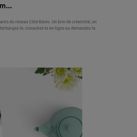
um
…
cants du réseau Côté Baies. U
n brin de créativité, un
léchargez-le, consultez-le en ligne ou demandez la