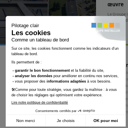
œuvre
Le Groupe I
signature d
Le g
Histoi
Chiffr
Chemin du Bois-Rond
Vision
69720 ST-BONNET-DE-MURE
Nos e
(FRANCE)
Impla
Tél.: +33 (0)4 72 48 31 31
Expans
Fax : +33 (0)4 72 48 31 47
Inform