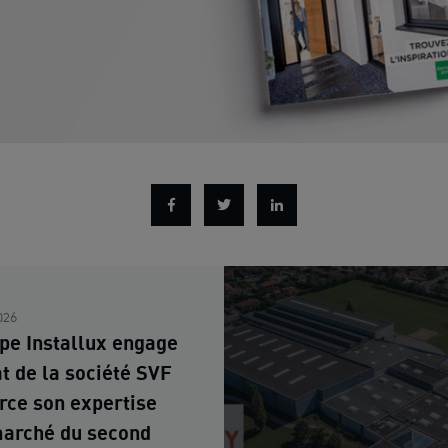
026
pe Installux engage
at de la société SVF
orce son expertise
marché du second