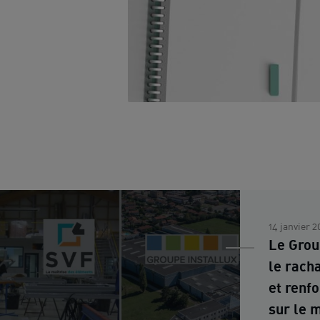
14 janvier 2
Le Grou
le rach
et renf
sur le 