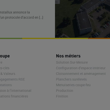
nstallux annonce la
’un protocole d’accord en […]
roupe
Nos métiers
re
Solution Sur-Mesure
es-clés
Configuration d’espace intérieur
 & Valeurs
Cloisonnement et aménagement
ngagements RSE
Planchers surélevés
ntations
Menuiseries coupe-feu
ion à l’international
Production
ations financières
Finition