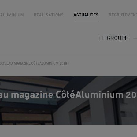
L’ALUMINIUM
RÉALISATIONS
ACTUALITÉS
RECRUTEMEN
LE GROUPE
OUVEAU MAGAZINE CÔTÉALUMINIUM 2019 !
au magazine CôtéAluminium 20